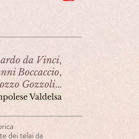
ardo da Vinci
,
nni Boccaccio
,
ozzo Gozzoli
...
mpolese Valdelsa
orica
 dei telai da