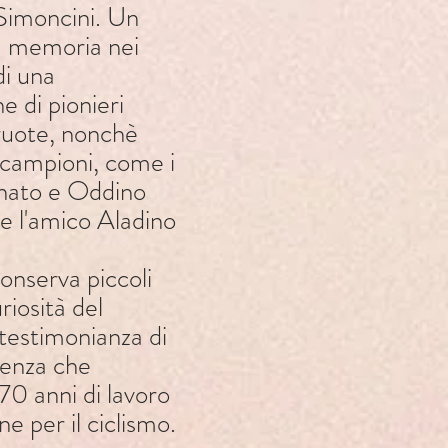
 Simoncini. Un
a memoria nei
di una
e di pionieri
ruote, nonchè
e campioni, come i
enato e Oddino
e l'amico Aladino
onserva piccoli
riosità del
 testimonianza di
ienza che
70 anni di lavoro
ne per il ciclismo.