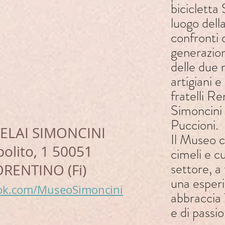
bicicletta
luogo dell
confronti 
generazion
delle due 
artigiani 
fratelli R
Simoncini 
Puccioni.
ELAI SIMONCINI
Il Museo c
polito, 1 50051
cimeli e cu
settore, a
RENTINO (Fi)
una esper
ook.com/MuseoSimoncini
abbraccia 
e di passio