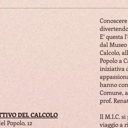
Conoscere 
divertendo
E’ questa l
dal Museo 
Calcolo, al
Popolo a C
iniziativa 
appassiona
hanno cont
Comune, a 
prof. Rena
TTIVO DEL CALCOLO
Il M.I.C. 
el Popolo, 12
viaggio a r