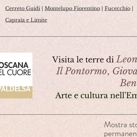
Cerreto Guidi
|
Montelupo Fiorentino
|
Fucecchio
|
Capraia e Limite
Leon
Visita le terre di
Il Pontormo
,
Giova
Ben
Arte e cultura nell'E
Mostra st
permanente