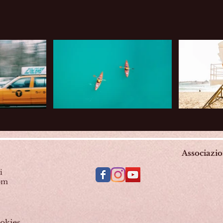
Associazi
i
com
okies