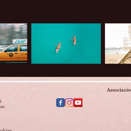
Associazi
i
com
okies