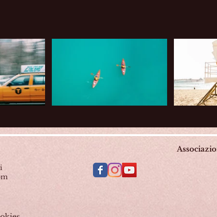
Associazi
i
com
okies