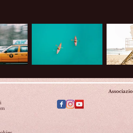
Associazi
i
com
okies