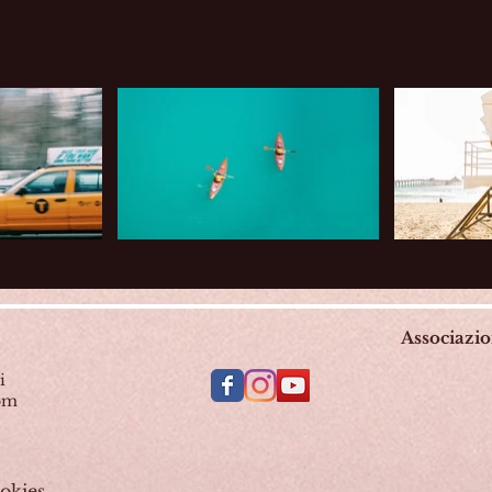
Associazi
i
com
okies