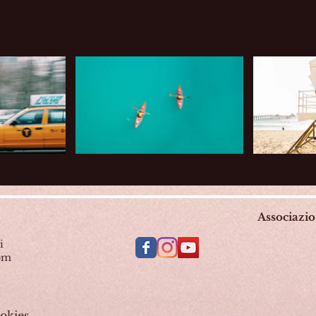
Associazi
i
com
okies