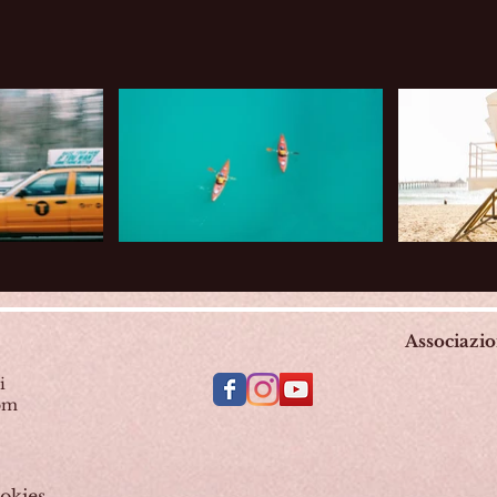
Associazi
i
com
okies