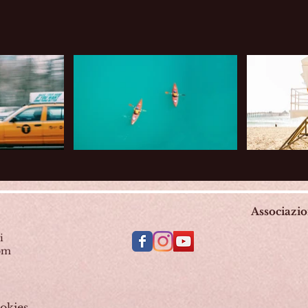
Associazi
i
com
okies