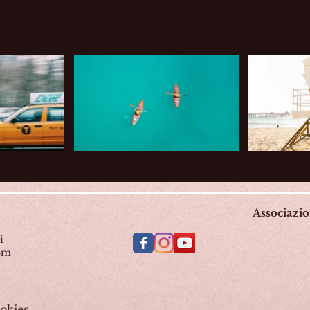
Associazi
i
com
okies