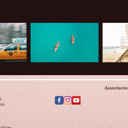
Associazi
i
com
okies